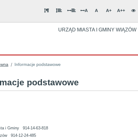
A
A
A+
A++
URZĄD MIASTA I GMINY WIĄZÓW
ówna
Informacje podstawowe
/
rmacje podstawowe
sta i Gminy 914-14-63-818
zów 914-12-24-485