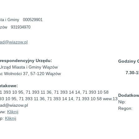
sta i Gminy 000529901
ązów 931934970
zad@wiazow.pl
respondencyjny Urzędu:
Godziny O
Urząd Miasta i Gminy Wiązów
7.30-15
ac Wolności 37, 57-120 Wiązów
ntakowe:
71 393 10 95, 71 393 11 36, 71 393 14 14, 71 393 10 58
Dodatkow
93 10 95, 71 393 11 36, 71 393 14 14, 71 393 10 58 wew.13
Nip:
zad@wiazow.pl
Regon:
ww:
Kliknij
sp:
Kliknij