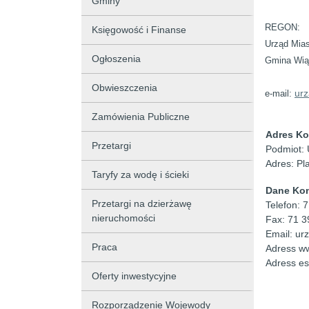
Gminy
REGON:
Księgowość i Finanse
Urząd Mia
Ogłoszenia
Gmina Wi
Obwieszczenia
ur
e-mail:
Zamówienia Publiczne
Adres Ko
Przetargi
Podmiot: 
Adres: Pl
Taryfy za wodę i ścieki
Dane Ko
Przetargi na dzierżawę
Telefon: 
nieruchomości
Fax: 71 3
Email: ur
Praca
Adress w
Adress e
Oferty inwestycyjne
Rozporządzenie Wojewody